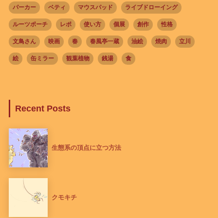
パーカー
ベティ
マウスパッド
ライブドローイング
ルーツポーチ
レポ
使い方
個展
創作
性格
文鳥さん
映画
春
春風亭一蔵
油絵
焼肉
立川
絵
缶ミラー
観葉植物
銭湯
食
Recent Posts
生態系の頂点に立つ方法
クモキチ