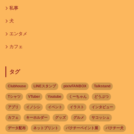
私事
犬
エンタメ
カフェ
タグ
Clubhouse
LINEスタンプ
pixivFANBOX
Talkstand
Tシャツ
VTuber
Youtube
くーちゃん
どうぶつ
アプリ
イノシシ
イベント
イラスト
インタビュー
カフェ
キーホルダー
グッズ
グルメ
サコッシュ
データ配布
ネットプリント
パクチーペイント展
パクチー犬