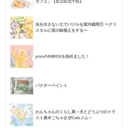
カフェ」【足立区北千住】
虫を出さない土でバジルを室内栽培① 〜クリ
スタルに苗の鉢植えをする〜
pixivFANBOXを始めました！
パクチーペイント
わんちゃんのくらし展～犬とどうぶつのイラ
スト展＠ごちゃまぜCafeメム～