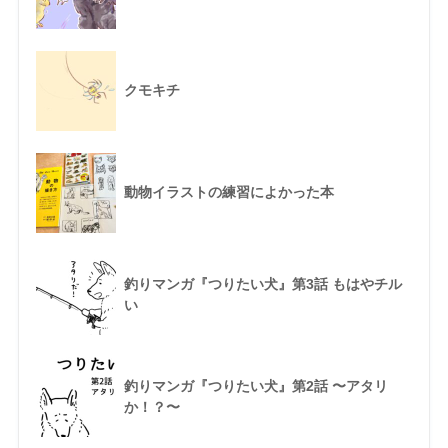
クモキチ
動物イラストの練習によかった本
釣りマンガ『つりたい犬』第3話 もはやチル
い
釣りマンガ『つりたい犬』第2話 〜アタリ
か！？〜