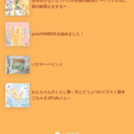
虫を出さない土でバジルを室内栽培① 〜クリスタルに
苗の鉢植えをする〜
pixivFANBOXを始めました！
パクチーペイント
わんちゃんのくらし展～犬とどうぶつのイラスト展＠
ごちゃまぜCafeメム～