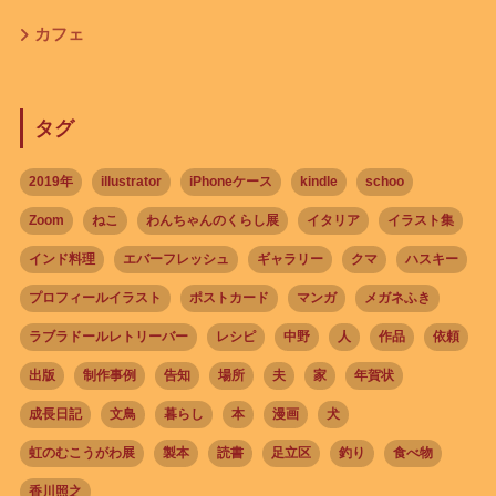
カフェ
タグ
2019年
illustrator
iPhoneケース
kindle
schoo
Zoom
ねこ
わんちゃんのくらし展
イタリア
イラスト集
インド料理
エバーフレッシュ
ギャラリー
クマ
ハスキー
プロフィールイラスト
ポストカード
マンガ
メガネふき
ラブラドールレトリーバー
レシピ
中野
人
作品
依頼
出版
制作事例
告知
場所
夫
家
年賀状
成長日記
文鳥
暮らし
本
漫画
犬
虹のむこうがわ展
製本
読書
足立区
釣り
食べ物
香川照之