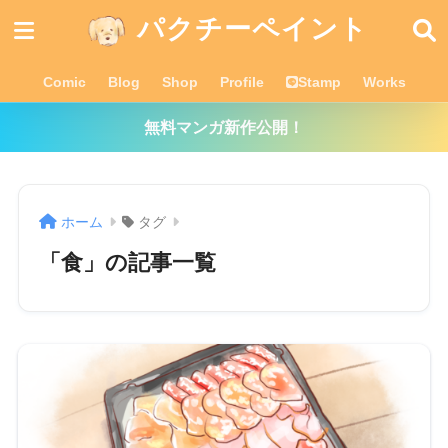
パクチーペイント
Comic
Blog
Shop
Profile
Stamp
Works
無料マンガ新作公開！
ホーム
タグ
「食」の記事一覧