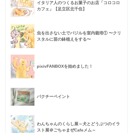
イタリア人のつくるお菓子のお店「コロコロ
カフェ」【足立区北千住】
虫を出さない土でバジルを室内栽培① 〜クリ
スタルに苗の鉢植えをする〜
pixivFANBOXを始めました！
パクチーペイント
わんちゃんのくらし展～犬とどうぶつのイラ
スト展＠ごちゃまぜCafeメム～