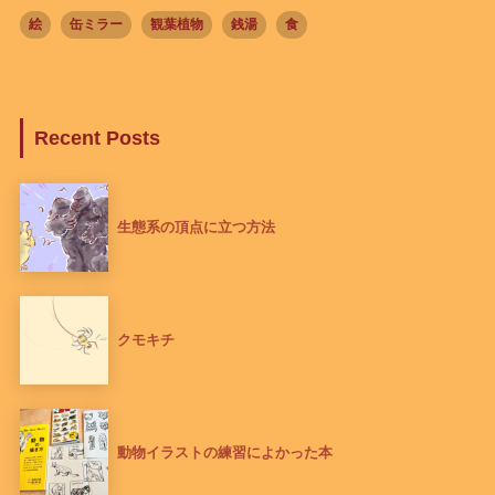
絵
缶ミラー
観葉植物
銭湯
食
Recent Posts
生態系の頂点に立つ方法
クモキチ
動物イラストの練習によかった本