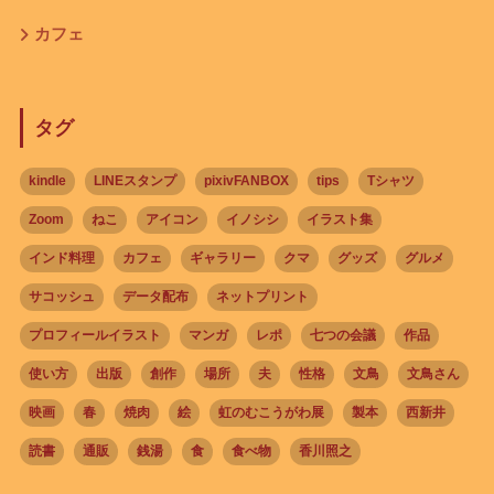
カフェ
タグ
kindle
LINEスタンプ
pixivFANBOX
tips
Tシャツ
Zoom
ねこ
アイコン
イノシシ
イラスト集
インド料理
カフェ
ギャラリー
クマ
グッズ
グルメ
サコッシュ
データ配布
ネットプリント
プロフィールイラスト
マンガ
レポ
七つの会議
作品
使い方
出版
創作
場所
夫
性格
文鳥
文鳥さん
映画
春
焼肉
絵
虹のむこうがわ展
製本
西新井
読書
通販
銭湯
食
食べ物
香川照之