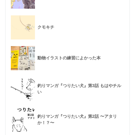
クモキチ
動物イラストの練習によかった本
釣りマンガ『つりたい犬』第3話 もはやチル
い
釣りマンガ『つりたい犬』第2話 〜アタリ
か！？〜