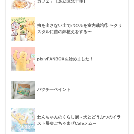
カフェ」【足立区北千住】
虫を出さない土でバジルを室内栽培① 〜クリ
スタルに苗の鉢植えをする〜
pixivFANBOXを始めました！
パクチーペイント
わんちゃんのくらし展～犬とどうぶつのイラ
スト展＠ごちゃまぜCafeメム～